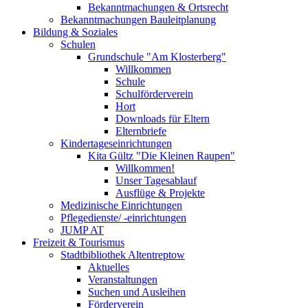
Bekanntmachungen & Ortsrecht
Bekanntmachungen Bauleitplanung
Bildung & Soziales
Schulen
Grundschule "Am Klosterberg"
Willkommen
Schule
Schulförderverein
Hort
Downloads für Eltern
Elternbriefe
Kindertageseinrichtungen
Kita Gültz "Die Kleinen Raupen"
Willkommen!
Unser Tagesablauf
Ausflüge & Projekte
Medizinische Einrichtungen
Pflegedienste/ -einrichtungen
JUMP AT
Freizeit & Tourismus
Stadtbibliothek Altentreptow
Aktuelles
Veranstaltungen
Suchen und Ausleihen
Förderverein