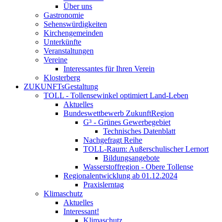
Über uns
Gastronomie
Sehenswürdigkeiten
Kirchengemeinden
Unterkünfte
Veranstaltungen
Vereine
Interessantes für Ihren Verein
Klosterberg
ZUKUNFTsGestaltung
TOLL - Tollensewinkel optimiert Land-Leben
Aktuelles
Bundeswettbewerb ZukunftRegion
G³ - Grünes Gewerbegebiet
Technisches Datenblatt
Nachgefragt Reihe
TOLL-Raum: Außerschulischer Lernort
Bildungsangebote
Wasserstoffregion - Obere Tollense
Regionalentwicklung ab 01.12.2024
Praxislerntag
Klimaschutz
Aktuelles
Interessant!
Klimaschutz