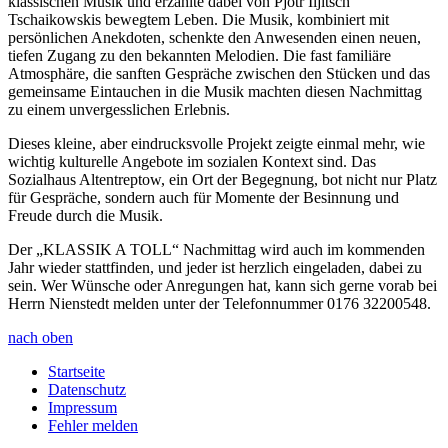
klassischen Musik und erzählte dabei von Pjotr Iljitsch
Tschaikowskis bewegtem Leben. Die Musik, kombiniert mit
persönlichen Anekdoten, schenkte den Anwesenden einen neuen,
tiefen Zugang zu den bekannten Melodien. Die fast familiäre
Atmosphäre, die sanften Gespräche zwischen den Stücken und das
gemeinsame Eintauchen in die Musik machten diesen Nachmittag
zu einem unvergesslichen Erlebnis.
Dieses kleine, aber eindrucksvolle Projekt zeigte einmal mehr, wie
wichtig kulturelle Angebote im sozialen Kontext sind. Das
Sozialhaus Altentreptow, ein Ort der Begegnung, bot nicht nur Platz
für Gespräche, sondern auch für Momente der Besinnung und
Freude durch die Musik.
Der „KLASSIK A TOLL“ Nachmittag wird auch im kommenden
Jahr wieder stattfinden, und jeder ist herzlich eingeladen, dabei zu
sein. Wer Wünsche oder Anregungen hat, kann sich gerne vorab bei
Herrn Nienstedt melden unter der Telefonnummer 0176 32200548.
nach oben
Startseite
Datenschutz
Impressum
Fehler melden