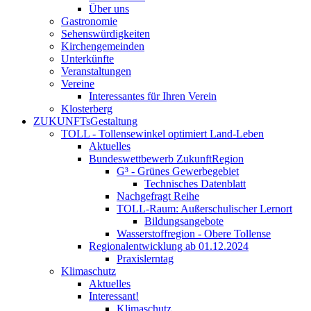
Über uns
Gastronomie
Sehenswürdigkeiten
Kirchengemeinden
Unterkünfte
Veranstaltungen
Vereine
Interessantes für Ihren Verein
Klosterberg
ZUKUNFTsGestaltung
TOLL - Tollensewinkel optimiert Land-Leben
Aktuelles
Bundeswettbewerb ZukunftRegion
G³ - Grünes Gewerbegebiet
Technisches Datenblatt
Nachgefragt Reihe
TOLL-Raum: Außerschulischer Lernort
Bildungsangebote
Wasserstoffregion - Obere Tollense
Regionalentwicklung ab 01.12.2024
Praxislerntag
Klimaschutz
Aktuelles
Interessant!
Klimaschutz