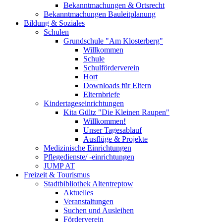
Bekanntmachungen & Ortsrecht
Bekanntmachungen Bauleitplanung
Bildung & Soziales
Schulen
Grundschule "Am Klosterberg"
Willkommen
Schule
Schulförderverein
Hort
Downloads für Eltern
Elternbriefe
Kindertageseinrichtungen
Kita Gültz "Die Kleinen Raupen"
Willkommen!
Unser Tagesablauf
Ausflüge & Projekte
Medizinische Einrichtungen
Pflegedienste/ -einrichtungen
JUMP AT
Freizeit & Tourismus
Stadtbibliothek Altentreptow
Aktuelles
Veranstaltungen
Suchen und Ausleihen
Förderverein