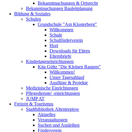
Bekanntmachungen & Ortsrecht
Bekanntmachungen Bauleitplanung
Bildung & Soziales
Schulen
Grundschule "Am Klosterberg"
Willkommen
Schule
Schulförderverein
Hort
Downloads für Eltern
Elternbriefe
Kindertageseinrichtungen
Kita Gültz "Die Kleinen Raupen"
Willkommen!
Unser Tagesablauf
Ausflüge & Projekte
Medizinische Einrichtungen
Pflegedienste/ -einrichtungen
JUMP AT
Freizeit & Tourismus
Stadtbibliothek Altentreptow
Aktuelles
Veranstaltungen
Suchen und Ausleihen
Förderverein