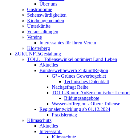
Über uns
Gastronomie
Sehenswürdigkeiten
Kirchengemeinden
Unterkünfte
Veranstaltungen
Vereine
Interessantes für Ihren Verein
Klosterberg
ZUKUNFTsGestaltung
TOLL - Tollensewinkel optimiert Land-Leben
Aktuelles
Bundeswettbewerb ZukunftRegion
G³ - Grünes Gewerbegebiet
Technisches Datenblatt
Nachgefragt Reihe
TOLL-Raum: Außerschulischer Lernort
Bildungsangebote
Wasserstoffregion - Obere Tollense
Regionalentwicklung ab 01.12.2024
Praxislerntag
Klimaschutz
Aktuelles
Interessant!
Klimaschutz